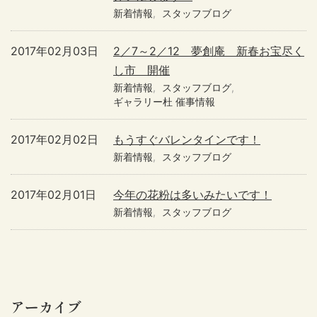
新着情報
スタッフブログ
2017年02月03日
2／7～2／12 夢創庵 新春お宝尽く
し市 開催
新着情報
スタッフブログ
ギャラリー杜 催事情報
2017年02月02日
もうすぐバレンタインです！
新着情報
スタッフブログ
2017年02月01日
今年の花粉は多いみたいです！
新着情報
スタッフブログ
アーカイブ