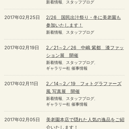
新着情報
スタッフブログ
2017年02月25日
2/26 国民出汁祭り・冬に美老園も
参加いたします！
新着情報
スタッフブログ
2017年02月19日
2／21～2／26 中嶋 紫都 漆ファッ
ション展 開催
新着情報
スタッフブログ
ギャラリー杜 催事情報
2017年02月11日
2／14～2／19 フォトグラファーズ
風 写真展 開催
新着情報
スタッフブログ
ギャラリー杜 催事情報
2017年02月05日
美老園本店で隠れた人気の逸品をご紹
介いたします！