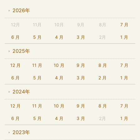
2026年
12月
11月
10月
9月
8月
7 月
6 月
5 月
4 月
3 月
2月
1 月
2025年
12 月
11 月
10 月
9 月
8 月
7 月
6 月
5 月
4 月
3 月
2 月
1 月
2024年
12 月
11 月
10 月
9 月
8 月
7 月
6 月
5 月
4 月
3 月
2月
1 月
2023年