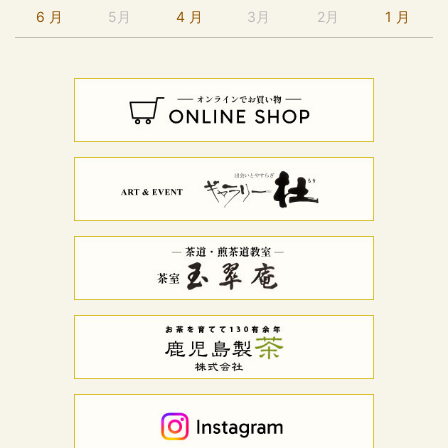
6 月
5月
4 月
3月
2月
1 月