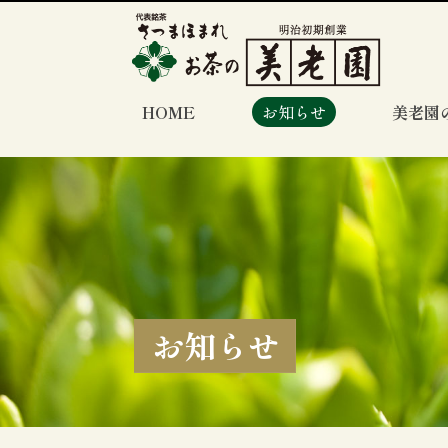
HOME
お知らせ
美老園
お知らせ