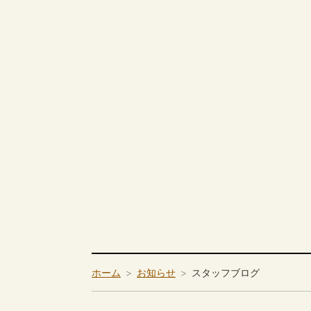
ホーム
お知らせ
スタッフブログ