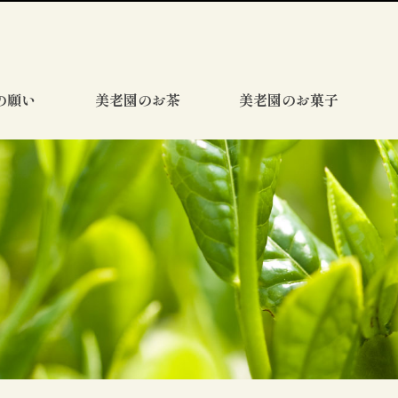
の願い
美老園のお茶
美老園のお菓子