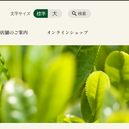
大
標準
文字サイズ
検索
店舗のご案内
オンラインショップ