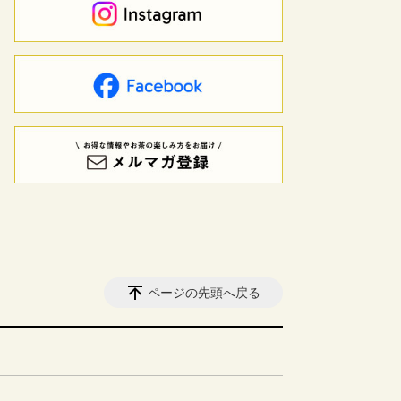
ページの先頭へ戻る