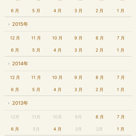
6 月
5 月
4 月
3 月
2 月
1 月
2015年
12 月
11 月
10 月
9 月
8 月
7 月
6 月
5 月
4 月
3 月
2 月
1 月
2014年
12 月
11 月
10 月
9 月
8 月
7 月
6 月
5 月
4 月
3 月
2 月
1 月
2013年
12月
11月
10月
9月
8 月
7 月
6 月
5月
4 月
3月
2月
1 月