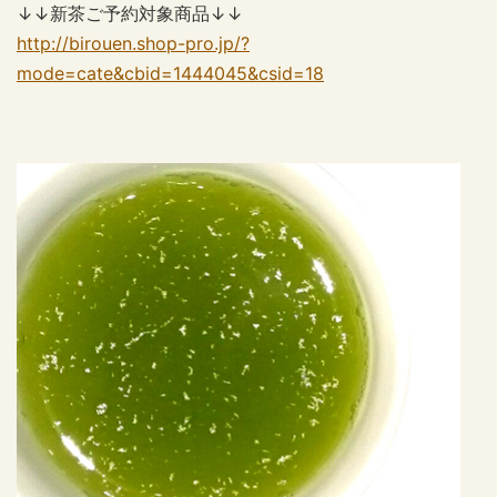
↓↓新茶ご予約対象商品↓↓
http://birouen.shop-pro.jp/?
mode=cate&cbid=1444045&csid=18