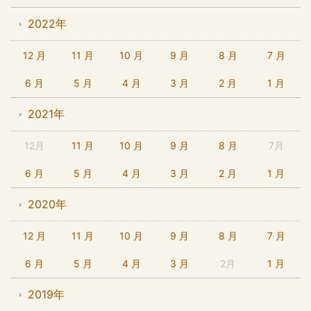
2022年
12 月
11 月
10 月
9 月
8 月
7 月
6 月
5 月
4 月
3 月
2 月
1 月
2021年
12月
11 月
10 月
9 月
8 月
7月
6 月
5 月
4 月
3 月
2 月
1 月
2020年
12 月
11 月
10 月
9 月
8 月
7 月
6 月
5 月
4 月
3 月
2月
1 月
2019年