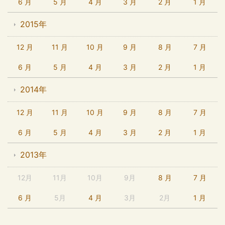
6 月
5 月
4 月
3 月
2 月
1 月
2015年
12 月
11 月
10 月
9 月
8 月
7 月
6 月
5 月
4 月
3 月
2 月
1 月
2014年
12 月
11 月
10 月
9 月
8 月
7 月
6 月
5 月
4 月
3 月
2 月
1 月
2013年
12月
11月
10月
9月
8 月
7 月
6 月
5月
4 月
3月
2月
1 月