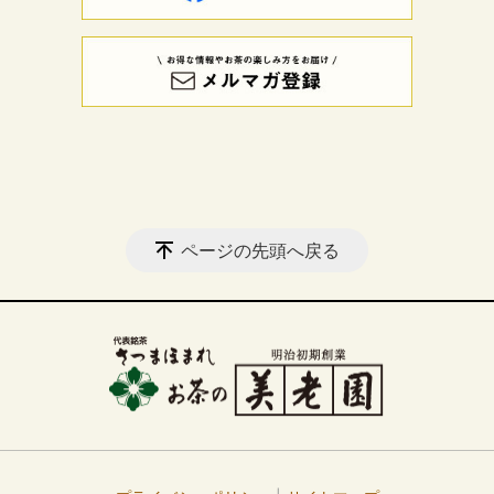
ページの先頭へ戻る