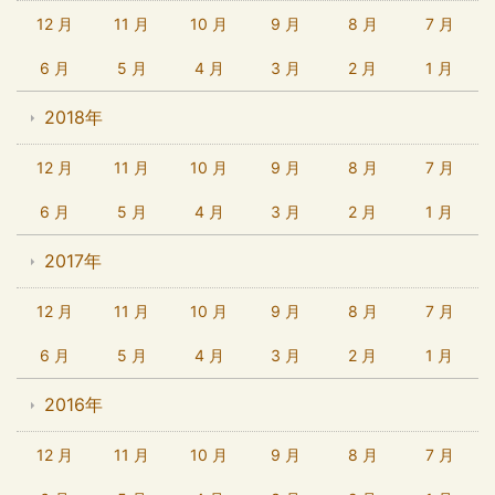
12 月
11 月
10 月
9 月
8 月
7 月
6 月
5 月
4 月
3 月
2 月
1 月
2018年
12 月
11 月
10 月
9 月
8 月
7 月
6 月
5 月
4 月
3 月
2 月
1 月
2017年
12 月
11 月
10 月
9 月
8 月
7 月
6 月
5 月
4 月
3 月
2 月
1 月
2016年
12 月
11 月
10 月
9 月
8 月
7 月