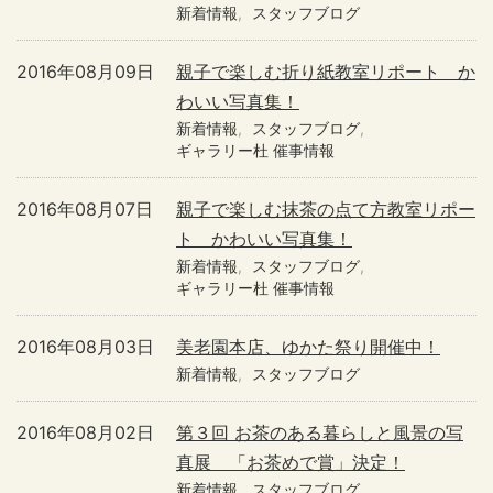
新着情報
スタッフブログ
2016年08月09日
親子で楽しむ折り紙教室リポート か
わいい写真集！
新着情報
スタッフブログ
ギャラリー杜 催事情報
2016年08月07日
親子で楽しむ抹茶の点て方教室リポー
ト かわいい写真集！
新着情報
スタッフブログ
ギャラリー杜 催事情報
2016年08月03日
美老園本店、ゆかた祭り開催中！
新着情報
スタッフブログ
2016年08月02日
第３回 お茶のある暮らしと風景の写
真展 「お茶めで賞」決定！
新着情報
スタッフブログ