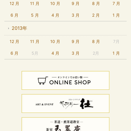
12 月
11 月
10 月
9 月
8 月
7 月
6 月
5 月
4 月
3 月
2 月
1 月
2013年
12 月
11 月
10 月
9 月
8 月
7月
6 月
5月
4 月
3 月
2月
1 月