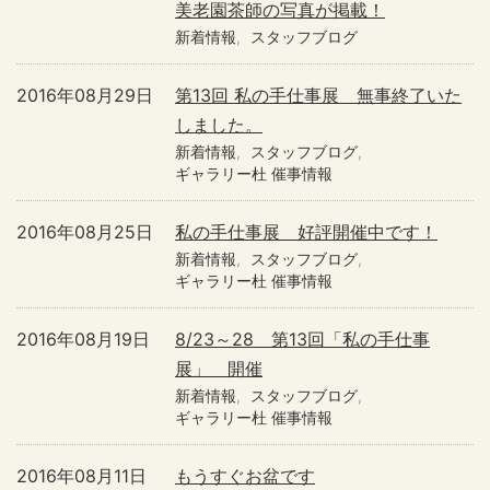
美老園茶師の写真が掲載！
新着情報
スタッフブログ
2016年08月29日
第13回 私の手仕事展 無事終了いた
しました。
新着情報
スタッフブログ
ギャラリー杜 催事情報
2016年08月25日
私の手仕事展 好評開催中です！
新着情報
スタッフブログ
ギャラリー杜 催事情報
2016年08月19日
8/23～28 第13回「私の手仕事
展」 開催
新着情報
スタッフブログ
ギャラリー杜 催事情報
2016年08月11日
もうすぐお盆です