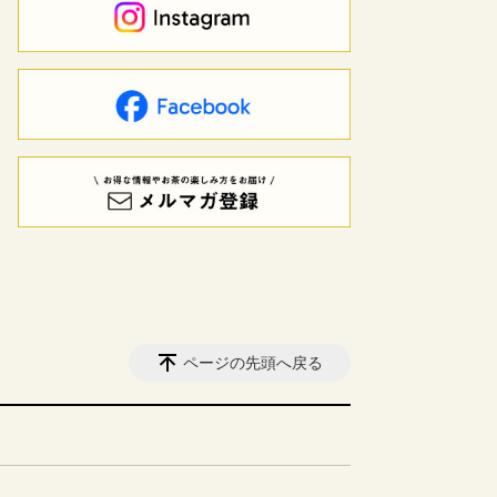
ページの先頭へ戻る