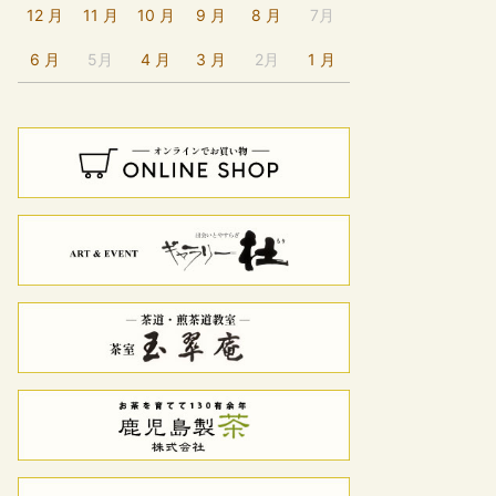
12 月
11 月
10 月
9 月
8 月
7月
6 月
5月
4 月
3 月
2月
1 月