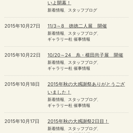
いよ開幕！
新着情報
スタッフブログ
2015年10月27日
11/3～8 徳徳二人展 開催
新着情報
スタッフブログ
ギャラリー杜 催事情報
2015年10月22日
10/20～24 糸・横田尚子展 開催
新着情報
スタッフブログ
ギャラリー杜 催事情報
2015年10月18日
2015年秋の大感謝祭ありがとうござ
いました！
新着情報
スタッフブログ
ギャラリー杜 催事情報
2015年10月17日
2015年秋の大感謝祭2日目！
新着情報
スタッフブログ