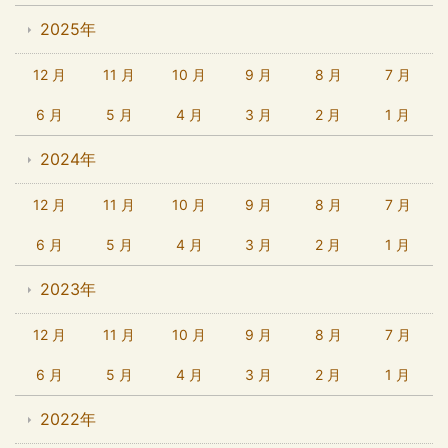
2025年
12 月
11 月
10 月
9 月
8 月
7 月
6 月
5 月
4 月
3 月
2 月
1 月
2024年
12 月
11 月
10 月
9 月
8 月
7 月
6 月
5 月
4 月
3 月
2 月
1 月
2023年
12 月
11 月
10 月
9 月
8 月
7 月
6 月
5 月
4 月
3 月
2 月
1 月
2022年