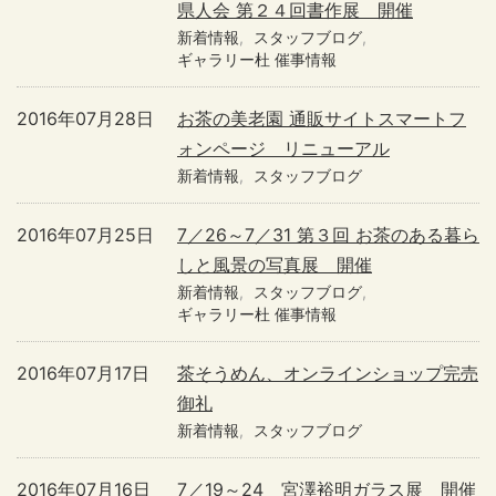
県人会 第２４回書作展 開催
新着情報
スタッフブログ
ギャラリー杜 催事情報
2016年07月28日
お茶の美老園 通販サイトスマートフ
ォンページ リニューアル
新着情報
スタッフブログ
2016年07月25日
7／26～7／31 第３回 お茶のある暮ら
しと風景の写真展 開催
新着情報
スタッフブログ
ギャラリー杜 催事情報
2016年07月17日
茶そうめん、オンラインショップ完売
御礼
新着情報
スタッフブログ
2016年07月16日
7／19～24 宮澤裕明ガラス展 開催