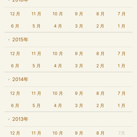
12 月
11 月
10 月
9 月
8 月
7 月
6 月
5 月
4 月
3 月
2 月
1 月
2015年
12 月
11 月
10 月
9 月
8 月
7 月
6 月
5 月
4 月
3 月
2 月
1 月
2014年
12 月
11 月
10 月
9 月
8 月
7 月
6 月
5 月
4 月
3 月
2 月
1 月
2013年
12 月
11 月
10 月
9 月
8 月
7月