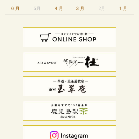
6 月
5月
4 月
3 月
2月
1 月