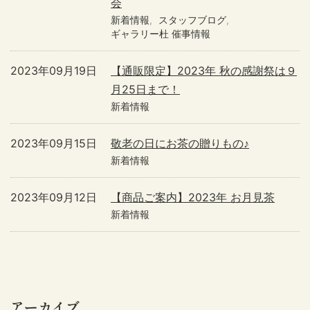
会
新着情報
スタッフブログ
ギャラリー杜 催事情報
2023年09月19日
【通販限定】2023年 秋の感謝祭は９
月25日まで！
新着情報
2023年09月15日
敬老の日にお茶の贈りもの♪
新着情報
2023年09月12日
【商品ご案内】2023年 お月見茶
新着情報
アーカイブ