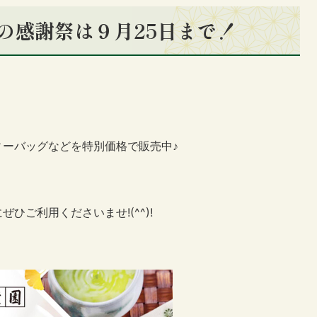
秋の感謝祭は９月25日まで！
ーバッグなどを特別価格で販売中♪
ひご利用くださいませ!(^^)!