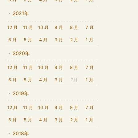
2021年
12 月
11 月
10 月
9 月
8 月
7 月
6 月
5 月
4 月
3 月
2 月
1 月
2020年
12 月
11 月
10 月
9 月
8 月
7 月
6 月
5 月
4 月
3 月
2月
1 月
2019年
12 月
11 月
10 月
9 月
8 月
7 月
6 月
5 月
4 月
3 月
2 月
1 月
2018年