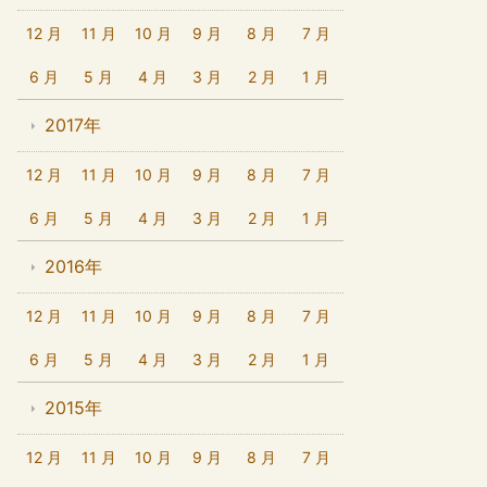
12 月
11 月
10 月
9 月
8 月
7 月
6 月
5 月
4 月
3 月
2 月
1 月
2017年
12 月
11 月
10 月
9 月
8 月
7 月
6 月
5 月
4 月
3 月
2 月
1 月
2016年
12 月
11 月
10 月
9 月
8 月
7 月
6 月
5 月
4 月
3 月
2 月
1 月
2015年
12 月
11 月
10 月
9 月
8 月
7 月