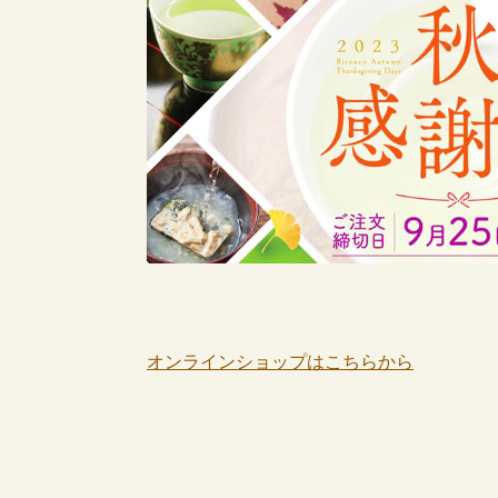
オンラインショップはこちらから