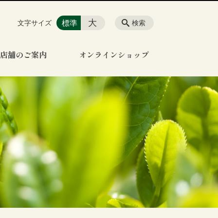
大
標準
文字サイズ
検索
店舗のご案内
オンラインショップ