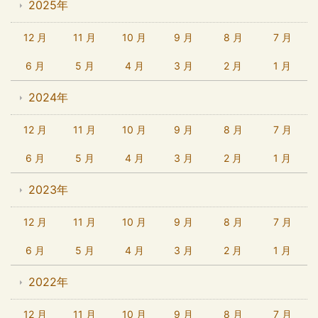
2025年
12 月
11 月
10 月
9 月
8 月
7 月
6 月
5 月
4 月
3 月
2 月
1 月
2024年
12 月
11 月
10 月
9 月
8 月
7 月
6 月
5 月
4 月
3 月
2 月
1 月
2023年
12 月
11 月
10 月
9 月
8 月
7 月
6 月
5 月
4 月
3 月
2 月
1 月
2022年
12 月
11 月
10 月
9 月
8 月
7 月