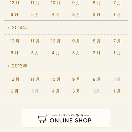
12 月
11 月
10 月
9 月
8 月
7 月
6 月
5 月
4 月
3 月
2 月
1 月
2014年
12 月
11 月
10 月
9 月
8 月
7 月
6 月
5 月
4 月
3 月
2 月
1 月
2013年
12 月
11 月
10 月
9 月
8 月
7月
6 月
5月
4 月
3 月
2月
1 月