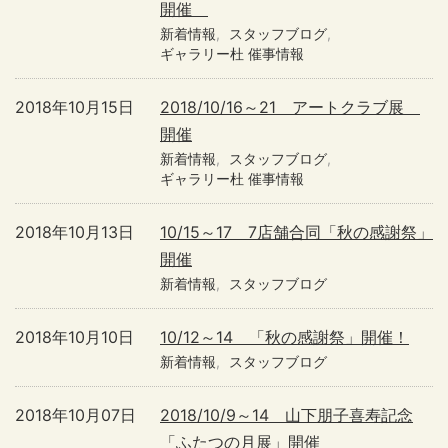
開催
新着情報
スタッフブログ
ギャラリー杜 催事情報
2018年10月15日
2018/10/16～21 アートクラブ展
開催
新着情報
スタッフブログ
ギャラリー杜 催事情報
2018年10月13日
10/15～17 7店舗合同「秋の感謝祭」
開催
新着情報
スタッフブログ
2018年10月10日
10/12～14 「秋の感謝祭」開催！
新着情報
スタッフブログ
2018年10月07日
2018/10/9～14 山下朋子喜寿記念
「ふたつの月展」開催