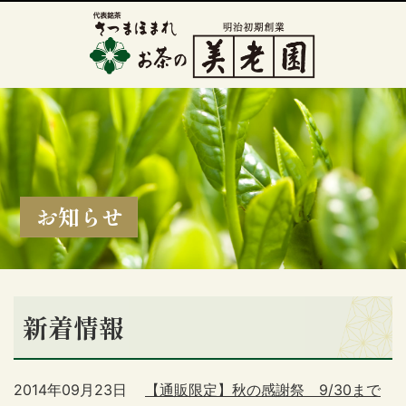
お知らせ
新着情報
2014年09月23日
【通販限定】秋の感謝祭 9/30まで