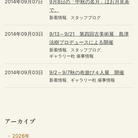
2014年09月07日
9月8日の「中秋の名月」はお月見茶
で。
新着情報
スタッフブログ
2014年09月03日
9/13～9/21 第四回古美術展 島津
法樹プロデュースによる開催
新着情報
スタッフブログ
ギャラリー杜 催事情報
2014年09月03日
9/2～9/7秋の布遊び４人展 開催
新着情報
ギャラリー杜 催事情報
アーカイブ
2026年