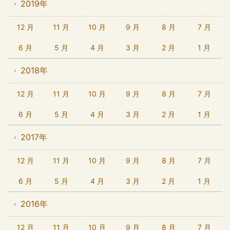
2019年
12 月
11 月
10 月
9 月
8 月
7 月
6 月
5 月
4 月
3 月
2 月
1 月
2018年
12 月
11 月
10 月
9 月
8 月
7 月
6 月
5 月
4 月
3 月
2 月
1 月
2017年
12 月
11 月
10 月
9 月
8 月
7 月
6 月
5 月
4 月
3 月
2 月
1 月
2016年
12 月
11 月
10 月
9 月
8 月
7 月