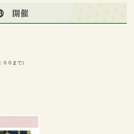
S⑬ 開催
：００まで）