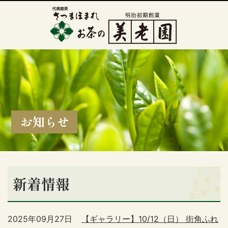
お知らせ
新着情報
2025年09月27日
【ギャラリー】10/12（日） 街角ふれ