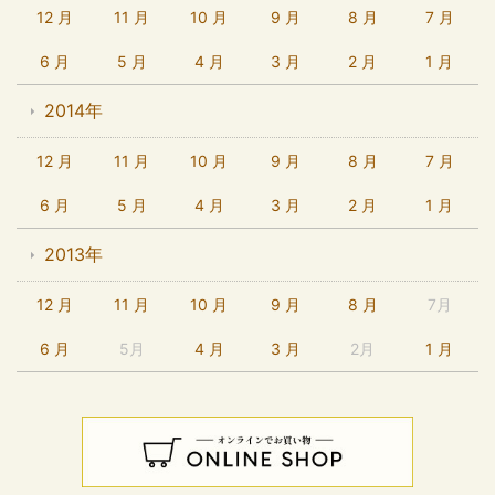
12 月
11 月
10 月
9 月
8 月
7 月
6 月
5 月
4 月
3 月
2 月
1 月
2014年
12 月
11 月
10 月
9 月
8 月
7 月
6 月
5 月
4 月
3 月
2 月
1 月
2013年
12 月
11 月
10 月
9 月
8 月
7月
6 月
5月
4 月
3 月
2月
1 月