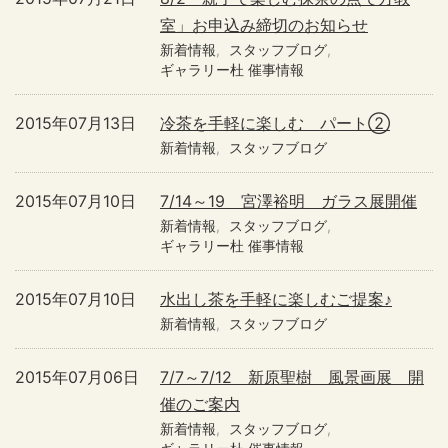
室」お申込み締切のお知らせ
新着情報
スタッフブログ
ギャラリー杜 催事情報
2015年07月13日
冷茶を手軽に楽しむ パート②
新着情報
スタッフブログ
2015年07月10日
7/14～19 宮澤裕明 ガラス展開催
新着情報
スタッフブログ
ギャラリー杜 催事情報
2015年07月10日
水出し茶を手軽に楽しむご提案♪
新着情報
スタッフブログ
2015年07月06日
7/7～7/12 新原聖樹 風景画展 開
催のご案内
新着情報
スタッフブログ