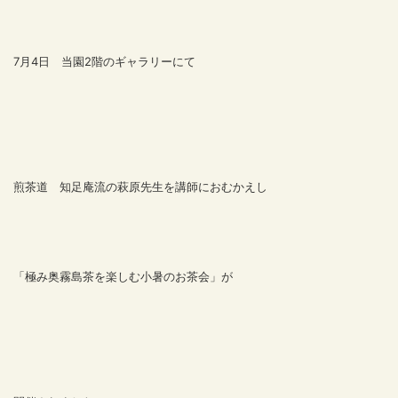
7月4日 当園2階のギャラリーにて
煎茶道 知足庵流の萩原先生を講師におむかえし
「極み奥霧島茶を楽しむ小暑のお茶会」が