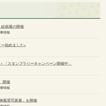
彗 絵画展の開催
催事情報
イー始めました♪
ａｒ「スタンプラリーキャンペーン開催中」
展 開催
催事情報
倉安伸風景写真展」を開催