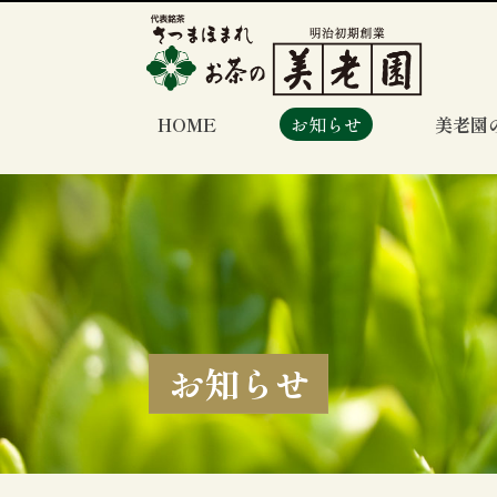
HOME
お知らせ
美老園
お知らせ