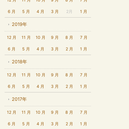
6 月
5 月
4 月
3 月
2月
1 月
2019年
12 月
11 月
10 月
9 月
8 月
7 月
6 月
5 月
4 月
3 月
2 月
1 月
2018年
12 月
11 月
10 月
9 月
8 月
7 月
6 月
5 月
4 月
3 月
2 月
1 月
2017年
12 月
11 月
10 月
9 月
8 月
7 月
6 月
5 月
4 月
3 月
2 月
1 月