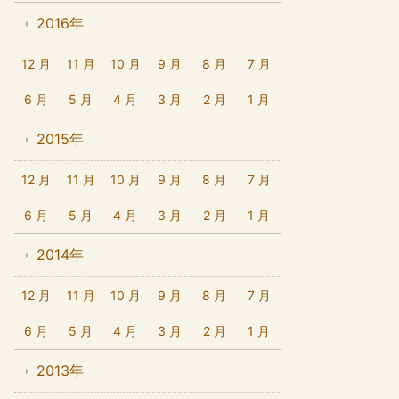
2016年
12 月
11 月
10 月
9 月
8 月
7 月
6 月
5 月
4 月
3 月
2 月
1 月
2015年
12 月
11 月
10 月
9 月
8 月
7 月
6 月
5 月
4 月
3 月
2 月
1 月
2014年
12 月
11 月
10 月
9 月
8 月
7 月
6 月
5 月
4 月
3 月
2 月
1 月
2013年