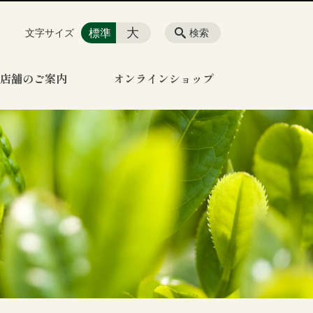
大
標準
文字サイズ
検索
店舗のご案内
オンラインショップ