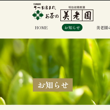
HOME
お知らせ
美老園
お知らせ