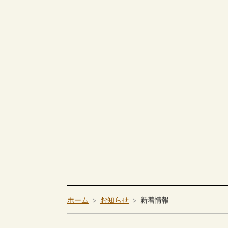
ホーム
お知らせ
新着情報