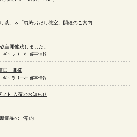
水出し茶」＆「枕崎おだし教室」開催のご案内
茶教室開催致しました。
ギャラリー杜 催事情報
絵画展 開催
ギャラリー杜 催事情報
フト 入荷のお知らせ
と新商品のご案内