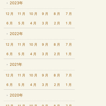
2023年
12 月
11 月
10 月
9 月
8 月
7 月
6 月
5 月
4 月
3 月
2 月
1 月
2022年
12 月
11 月
10 月
9 月
8 月
7 月
6 月
5 月
4 月
3 月
2 月
1 月
2021年
12 月
11 月
10 月
9 月
8 月
7 月
6 月
5 月
4 月
3 月
2 月
1 月
2020年
12 月
11 月
10 月
9 月
8 月
7 月