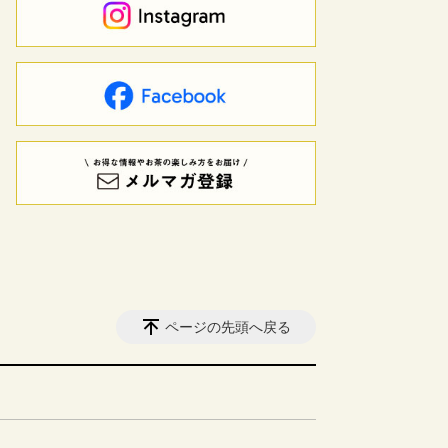
ページの先頭へ戻る