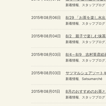
新着情報
スタッフブログ
2015年08月06日
8/29 「お茶を楽し
新着情報
スタッフブログ
2015年08月04日
8/2 親子で楽しむ抹
新着情報
スタッフブログ
2015年08月03日
8/4～8/9 吉村英彦
新着情報
スタッフブログ
2015年08月03日
サツマルシェアソートギ
新着情報
Satsumarché
2015年08月01日
8月のおすすめのお茶
新着情報
スタッフブログ