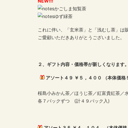
NEW!!!
かごしま知覧茶
ゆず緑茶
これに伴い、「玄米茶」と「浅むし茶」は
ご愛顧いただきありがとうございました。
２、ギフト内容・価格帯が新しくなります
アソート４９ ￥５，４００ （本体価格
桜島小みかん茶／ほうじ茶／紅富貴紅茶／
各７パックずつ (計４９パック入)
アソート３５ ￥４，１０４ （本体価