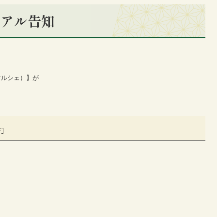
ューアル告知
ツマルシェ）】が
斉］