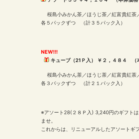
桜島小みかん茶／ほうじ茶／紅富貴紅茶
各５パックずつ （計３５パック入）
NEW!!!
キューブ（21Ｐ入） ￥２，４８４ 
桜島小みかん茶／ほうじ茶／紅富貴紅茶
各３パックずつ （計２１パック入）
※アソート28(２８Ｐ入) 3,240円のギ
ませ。
これからは、リニューアルしたアソートギ