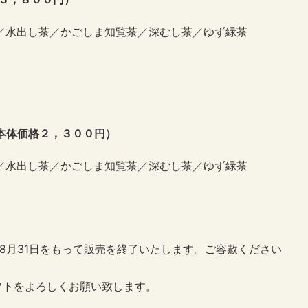
／水出し茶／かごしま知覧茶／深むし茶／ゆず緑茶
（本体価格２，３００円）
／水出し茶／かごしま知覧茶／深むし茶／ゆず緑茶
フトは8月31日をもって販売を終了いたします。ご容赦ください
フトをよろしくお願い致します。