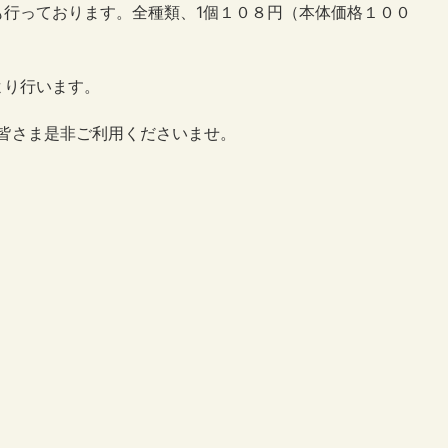
も行っております。全種類、1個１０８円（本体価格１００
より行います。
･皆さま是非ご利用くださいませ。