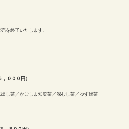
販売を終了いたします。
。
５，０００円）
水出し茶／かごしま知覧茶／深むし茶／ゆず緑茶
格３，８００円）