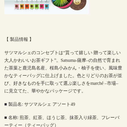
【 製品情報 】
サツマルシェのコンセプトは“貰って嬉しい 贈って楽しい
大人かわいいお茶ギフト”。
Satsuma-
薩摩
–
の自然で育まれ
た茶葉と鹿児島名産、桜島小みかん・柚子を使い、風味豊
かなティーバッグに仕上げました。色とりどりのお茶が並
び、好きなものを手に取って選ぶ楽しさを
marché –
市場
–
に見立てた、華やかなパッケージです。
■
製品名
:
サツマルシェ アソート
49
■
名称
:
煎茶、紅茶、ほうじ茶、抹茶入り緑茶、フレーバ
ーティー（ティーバッグ）