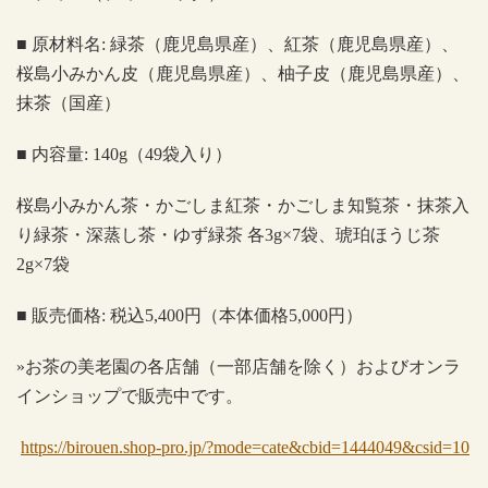
■
原材料名
:
緑茶（鹿児島県産）、紅茶（鹿児島県産）、
桜島小みかん皮（鹿児島県産）、柚子皮（鹿児島県産）、
抹茶（国産）
■
内容量
: 140g
（
49
袋入り）
桜島小みかん茶・かごしま紅茶・かごしま知覧茶・抹茶入
り緑茶・深蒸し茶・ゆず緑茶 各
3g
×
7
袋、琥珀ほうじ茶
2g
×
7
袋
■
販売価格
:
税込
5,400
円（本体価格
5,000
円）
»
お茶の美老園の各店舗（一部店舗を除く）およびオンラ
インショップで販売中です。
https://birouen.shop-pro.jp/?mode=cate&cbid=1444049&csid=10