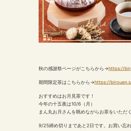
秋の感謝祭ページがこちらから→
https://b
期間限定茶はこちらから→
https://biroue
おすすめはお月見茶です！
今年の十五夜は10/6（月）
まん丸お月さんを眺めながらお茶をいただくの
9/25締め切りまであと2日です。お買い