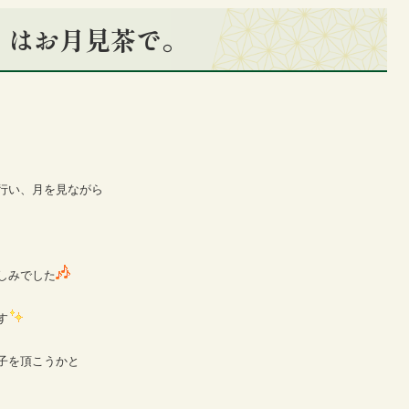
」はお月見茶で。
行い、月を見ながら
しみでした
す
子を頂こうかと