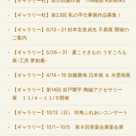
【ギャラリー杜】第31回書作展 The翰墨 KanBoku
【ギャラリー杜】第23回 私の手仕事展作品募集！
【ギャラリー】6/13～21 杉本玄覚貞光 不易展 開催の
ご案内
【ギャラリー】5/26～31 夏こそきもの うすごろも
展-工房 夢創庵-
【ギャラリー】4/14～19 加藤勝海 日本画 ＆ 水墨画展
【ギャラリー】第14回 岩戸耀平 陶磁アクセサリー
展 １１/４～１１/９開催
【ギャラリー】10/12（日） 街角ふれあいコンサート
【ギャラリー】10/1～10/5 第８回香葉会康葉会展