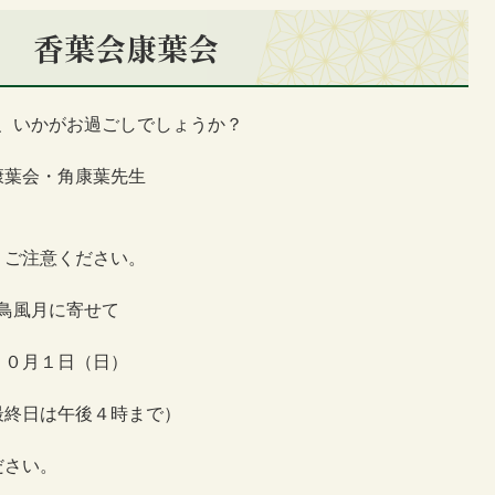
回 香葉会康葉会
、いかがお過ごしでしょうか？
康葉会・角康葉先生
、ご注意ください。
鳥風月に寄せて
１０月１日（日）
最終日は午後４時まで）
ださい。