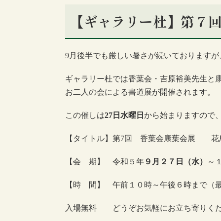
【ギャラリー杜】第７
9月後半でも厳しい暑さが続いておりますが
ギャラリー杜では香葉会・吉原裕美先生と
お二人の会による書道展が開催されます。
この催しは
27日水曜日
から始まりますので
【タイトル】第7回 香葉会康葉会展 花
【会 期】 令和５年
９月２７日（水）
～
【時 間】 午前１０時～午後６時まで（
入場無料 どうぞお気軽にお立ち寄りく