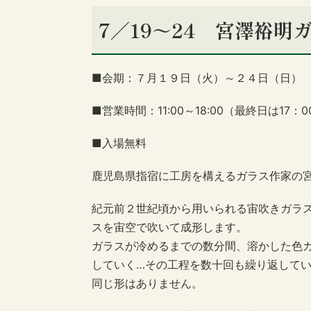
7／19～24 宮澤裕明
■会期：７月１９日（火）～２４日（日）
■営業時間：11:00～18:00（最終日は17：
■入場無料
鹿児島県指宿に工房を構えるガラス作家の
紀元前２世紀頃から用いられる宙吹きガラ
スを宙空で吹いて成形します。
ガラスが冷めるまでの数分間、溶かした色
していく…その工程を数十回も繰り返して
同じ形はありません。