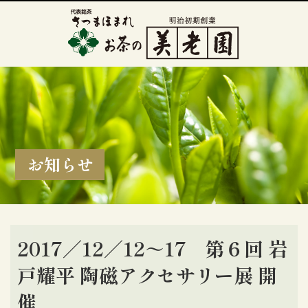
お知らせ
2017／12／12～17 第６回 岩
戸耀平 陶磁アクセサリー展 開
催