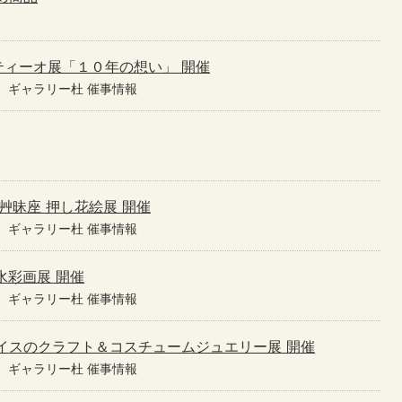
 ナティーオ展「１０年の想い」 開催
ギャラリー杜 催事情報
と艸昧座 押し花絵展 開催
ギャラリー杜 催事情報
 水彩画展 開催
ギャラリー杜 催事情報
スパイスのクラフト＆コスチュームジュエリー展 開催
ギャラリー杜 催事情報