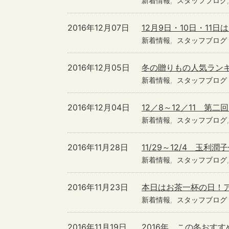
新着情報
スタッフブログ
2016年12月07日
12月9日・10日・11
新着情報
スタッフブログ
2016年12月05日
冬の贈りもの人気ラン
新着情報
スタッフブログ
2016年12月04日
12／8～12／11 第
新着情報
スタッフブログ
2016年11月28日
11/29～12/4 玉
新着情報
スタッフブログ
2016年11月23日
本日はお茶一杯の日！
新着情報
スタッフブログ
2016年11月19日
2016年 この冬おすす