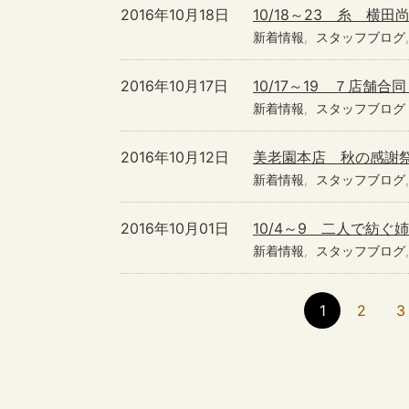
2016年10月18日
10/18～23 糸 横
新着情報
スタッフブログ
2016年10月17日
10/17～19 ７店舗
新着情報
スタッフブログ
2016年10月12日
美老園本店 秋の感謝
新着情報
スタッフブログ
2016年10月01日
10/4～9 二人で紡
新着情報
スタッフブログ
1
2
3