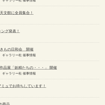
ギャラリー杜 催事情報
日は天文館に全員集合！
キング発表！
二回きもの日和会 開催
ギャラリー杜 催事情報
利潤子作品展「妖精たちの・・・」 開催
ギャラリー杜 催事情報
アミュでお待ちしています！
め商品