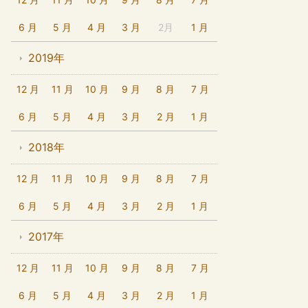
6 月
5 月
4 月
3 月
2月
1 月
2019年
12 月
11 月
10 月
9 月
8 月
7 月
6 月
5 月
4 月
3 月
2 月
1 月
2018年
12 月
11 月
10 月
9 月
8 月
7 月
6 月
5 月
4 月
3 月
2 月
1 月
2017年
12 月
11 月
10 月
9 月
8 月
7 月
6 月
5 月
4 月
3 月
2 月
1 月