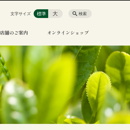
大
標準
文字サイズ
検索
店舗のご案内
オンラインショップ