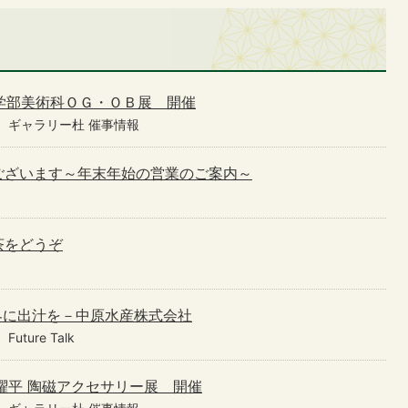
育学部美術科ＯＧ・ＯＢ展 開催
ギャラリー杜 催事情報
ございます～年末年始の営業のご案内～
茶をどうぞ
.1 －世界に出汁を－中原水産株式会社
Future Talk
岩戸燿平 陶磁アクセサリー展 開催