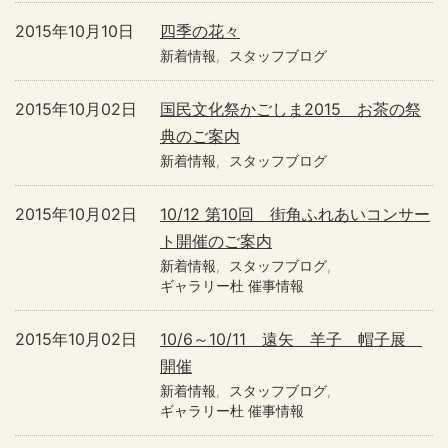
2015年10月10日
四季の花々
新着情報
スタッフブログ
2015年10月02日
国民文化祭かごしま2015 お茶の祭
典のご案内
新着情報
スタッフブログ
2015年10月02日
10/12 第10回 街角ふれあいコンサー
ト開催のご案内
新着情報
スタッフブログ
ギャラリー杜 催事情報
2015年10月02日
10/6～10/11 遠矢 羊子 帽子展
開催
新着情報
スタッフブログ
ギャラリー杜 催事情報