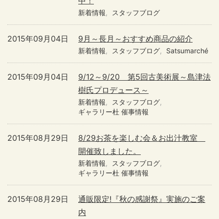
中！
新着情報
スタッフブログ
2015年09月04日
9月～長月～おすすめ商品の紹介
新着情報
スタッフブログ
Satsumarché
2015年09月04日
9/12～9/20 第5回古美術展～島津法
樹氏プロデュース～
新着情報
スタッフブログ
ギャラリー杜 催事情報
2015年08月29日
8/29お茶を楽しむ会＆お出汁教室
開催致しました。
新着情報
スタッフブログ
ギャラリー杜 催事情報
2015年08月29日
通販限定!『秋の感謝祭』実施のご案
内