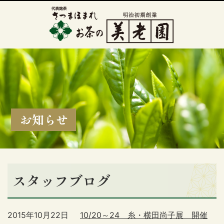
お知らせ
スタッフブログ
2015年10月22日
10/20～24 糸・横田尚子展 開催