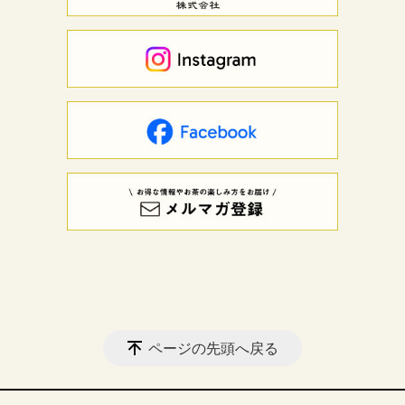
ページの先頭へ戻る