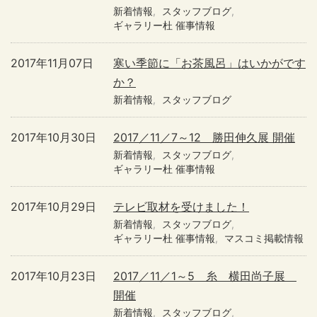
新着情報
スタッフブログ
ギャラリー杜 催事情報
2017年11月07日
寒い季節に「お茶風呂」はいかがです
か？
新着情報
スタッフブログ
2017年10月30日
2017／11／7～12 勝田伸久展 開催
新着情報
スタッフブログ
ギャラリー杜 催事情報
2017年10月29日
テレビ取材を受けました！
新着情報
スタッフブログ
ギャラリー杜 催事情報
マスコミ掲載情報
2017年10月23日
2017／11／1～5 糸 横田尚子展
開催
新着情報
スタッフブログ