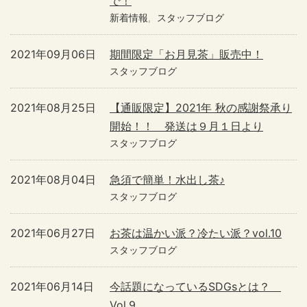
で！
新着情報
スタッフブログ
2021年09月06日
期間限定「お月見茶」販売中！
スタッフブログ
2021年08月25日
【通販限定】2021年 秋の感謝祭承り
開始！！ 発送は９月１日より
スタッフブログ
2021年08月04日
急須で簡単！水出し茶♪
スタッフブログ
2021年06月27日
お茶は温かい派？冷たい派？vol.10
スタッフブログ
2021年06月14日
今話題になっているSDGsとは？
Vol.9