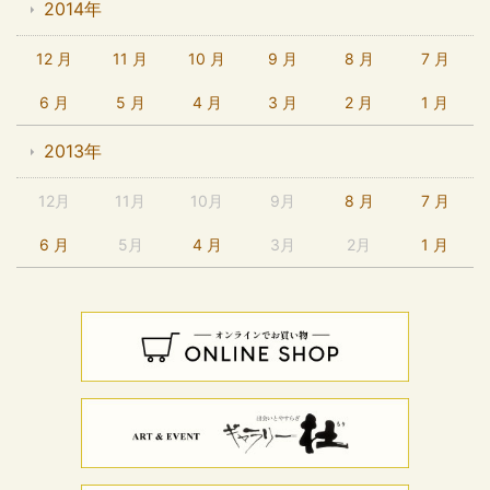
2014年
12 月
11 月
10 月
9 月
8 月
7 月
6 月
5 月
4 月
3 月
2 月
1 月
2013年
12月
11月
10月
9月
8 月
7 月
6 月
5月
4 月
3月
2月
1 月