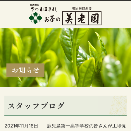
お知らせ
スタッフブログ
2021年11月18日
鹿児島第一高等学校の皆さんが工場見