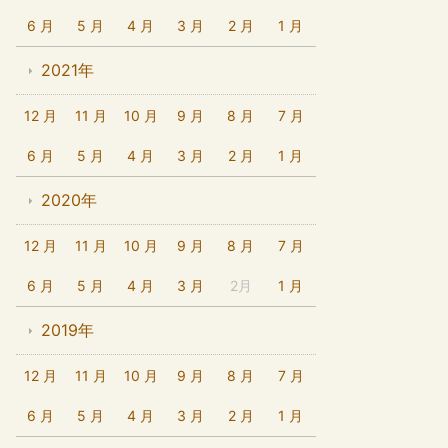
6 月
5 月
4 月
3 月
2 月
1 月
2021年
12 月
11 月
10 月
9 月
8 月
7 月
6 月
5 月
4 月
3 月
2 月
1 月
2020年
12 月
11 月
10 月
9 月
8 月
7 月
6 月
5 月
4 月
3 月
2月
1 月
2019年
12 月
11 月
10 月
9 月
8 月
7 月
6 月
5 月
4 月
3 月
2 月
1 月