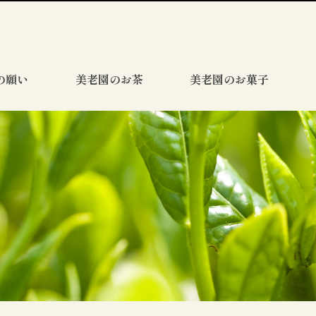
の願い
美老園のお茶
美老園のお菓子