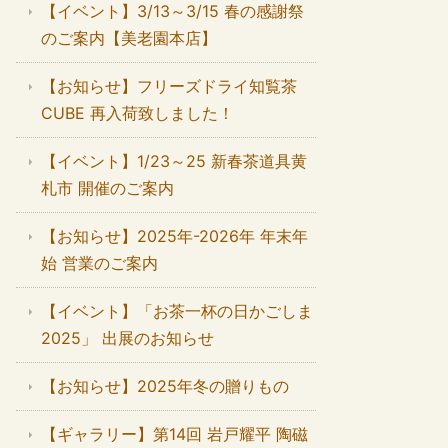
【イベント】3/13～3/15 春の感謝祭
のご案内【美老園本店】
【お知らせ】フリーズドライ知覧茶
CUBE 再入荷致しました！
【イベント】1/23～25 新春茶道具黄
札市 開催のご案内
【お知らせ】2025年-2026年 年末年
始 営業のご案内
【イベント】「お茶一杯の日かごしま
2025」 出展のお知らせ
【お知らせ】2025年冬の贈りもの
【ギャラリー】第14回 岩戸耀平 陶磁