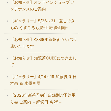
【お知らせ】オンラインショップ メ
ンテナンスのご案内
【ギャラリー】5/26～31 夏こそき
もの うすごろも展-工房 夢創庵-
【お知らせ】令和8年新茶まつりに出
店いたします
【お知らせ】知覧茶CUBEにつきまし
て
【ギャラリー】4/14～19 加藤勝海 日
本画 ＆ 水墨画展
【2026年新茶予約】店舗別ご予約承
り会 ご案内 ～締切日 4/25～