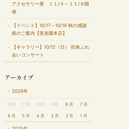
アクセサリー展 １１/４～１１/９開
催
【イベント】10/17～10/19 秋の感謝
祭のご案内【美老園本店】
【ギャラリー】10/12（日） 街角ふれ
あいコンサート
アーカイブ
2026年
12月
11月
10月
9月
8 月
7 月
6 月
5 月
4 月
3 月
2 月
1 月
2025年