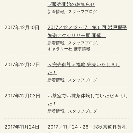
プ販売開始のお知らせ
新着情報
スタッフブログ
2017年12月10日
2017／12／12～17 第６回 岩戸耀平
陶磁アクセサリー展 開催
新着情報
スタッフブログ
ギャラリー杜 催事情報
2017年12月07日
＜完売御礼＞福箱 完売いたしまし
た！
新着情報
スタッフブログ
2017年12月03日
お茶室でお抹茶体験していただきまし
た！
新着情報
スタッフブログ
2017年11月24日
2017／11／24～26 深秋茶道具黄札