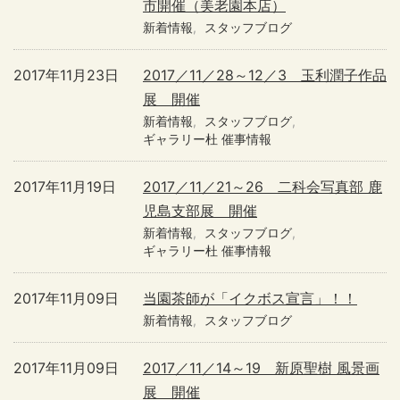
市開催（美老園本店）
新着情報
スタッフブログ
2017年11月23日
2017／11／28～12／3 玉利潤子作品
展 開催
新着情報
スタッフブログ
ギャラリー杜 催事情報
2017年11月19日
2017／11／21～26 二科会写真部 鹿
児島支部展 開催
新着情報
スタッフブログ
ギャラリー杜 催事情報
2017年11月09日
当園茶師が「イクボス宣言」！！
新着情報
スタッフブログ
2017年11月09日
2017／11／14～19 新原聖樹 風景画
展 開催