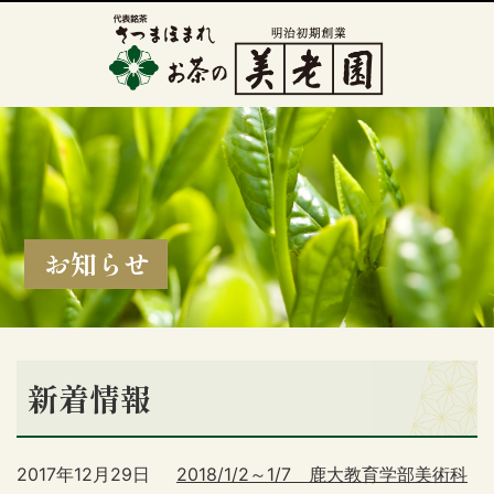
お知らせ
新着情報
2017年12月29日
2018/1/2～1/7 鹿大教育学部美術科