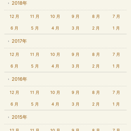
2018年
12 月
11 月
10 月
9 月
8 月
7 月
6 月
5 月
4 月
3 月
2 月
1 月
2017年
12 月
11 月
10 月
9 月
8 月
7 月
6 月
5 月
4 月
3 月
2 月
1 月
2016年
12 月
11 月
10 月
9 月
8 月
7 月
6 月
5 月
4 月
3 月
2 月
1 月
2015年
12 月
11 月
10 月
9 月
8 月
7 月