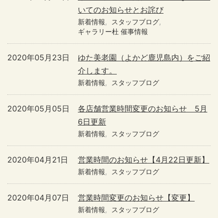
いてのお知らせとお詫び
新着情報
スタッフブログ
ギャラリー杜 催事情報
2020年05月23日
ゆた美老園（よかど鹿児島内）をご紹
介します。
新着情報
スタッフブログ
2020年05月05日
各店舗営業時間変更のお知らせ 5月
6日更新
新着情報
スタッフブログ
2020年04月21日
営業時間のお知らせ【4月22日更新】
新着情報
スタッフブログ
2020年04月07日
営業時間変更のお知らせ【変更】
新着情報
スタッフブログ