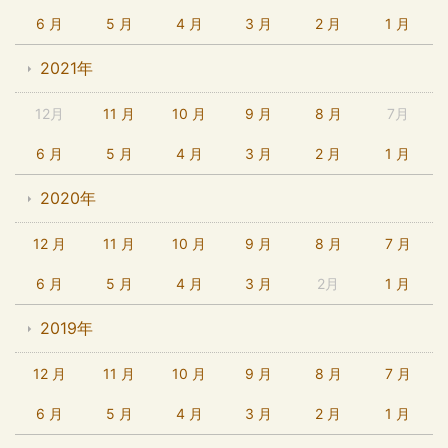
6 月
5 月
4 月
3 月
2 月
1 月
2021年
12月
11 月
10 月
9 月
8 月
7月
6 月
5 月
4 月
3 月
2 月
1 月
2020年
12 月
11 月
10 月
9 月
8 月
7 月
6 月
5 月
4 月
3 月
2月
1 月
2019年
12 月
11 月
10 月
9 月
8 月
7 月
6 月
5 月
4 月
3 月
2 月
1 月