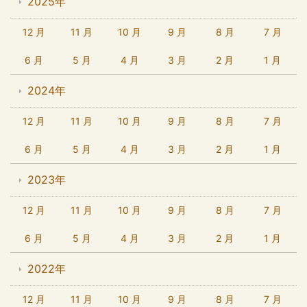
2025年
12 月
11 月
10 月
9 月
8 月
7 月
6 月
5 月
4 月
3 月
2 月
1 月
2024年
12 月
11 月
10 月
9 月
8 月
7 月
6 月
5 月
4 月
3 月
2 月
1 月
2023年
12 月
11 月
10 月
9 月
8 月
7 月
6 月
5 月
4 月
3 月
2 月
1 月
2022年
12 月
11 月
10 月
9 月
8 月
7 月