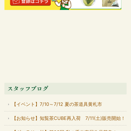
スタッフブログ
【イベント】7/10～7/12 夏の茶道具黄札市
【お知らせ】知覧茶CUBE再入荷 7/11(土)販売開始！