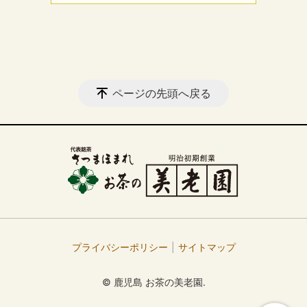
ページの先頭へ戻る
プライバシーポリシー
サイトマップ
© 鹿児島 お茶の美老園.