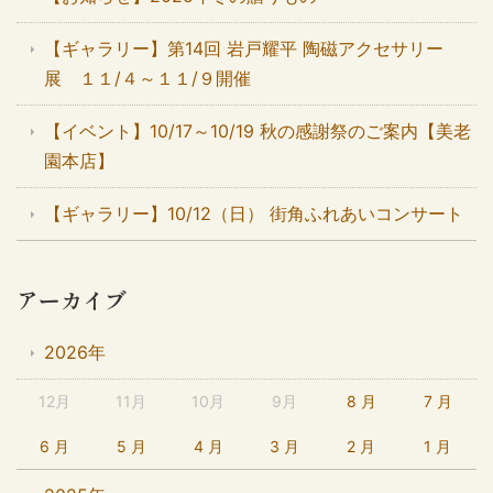
【ギャラリー】第14回 岩戸耀平 陶磁アクセサリー
展 １１/４～１１/９開催
【イベント】10/17～10/19 秋の感謝祭のご案内【美老
園本店】
【ギャラリー】10/12（日） 街角ふれあいコンサート
アーカイブ
2026年
12月
11月
10月
9月
8 月
7 月
6 月
5 月
4 月
3 月
2 月
1 月