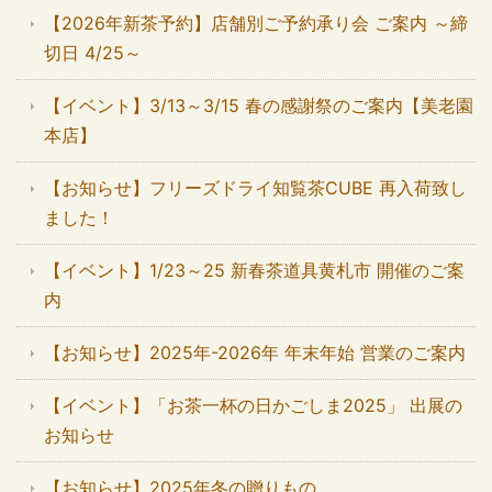
【2026年新茶予約】店舗別ご予約承り会 ご案内 ～締
切日 4/25～
【イベント】3/13～3/15 春の感謝祭のご案内【美老園
本店】
【お知らせ】フリーズドライ知覧茶CUBE 再入荷致し
ました！
【イベント】1/23～25 新春茶道具黄札市 開催のご案
内
【お知らせ】2025年-2026年 年末年始 営業のご案内
【イベント】「お茶一杯の日かごしま2025」 出展の
お知らせ
【お知らせ】2025年冬の贈りもの