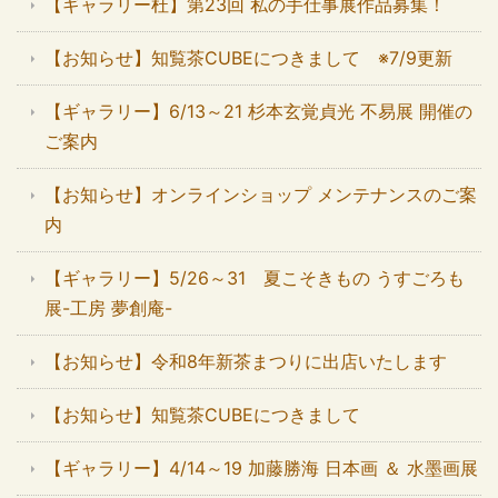
【ギャラリー杜】第23回 私の手仕事展作品募集！
【お知らせ】知覧茶CUBEにつきまして ※7/9更新
【ギャラリー】6/13～21 杉本玄覚貞光 不易展 開催の
ご案内
【お知らせ】オンラインショップ メンテナンスのご案
内
【ギャラリー】5/26～31 夏こそきもの うすごろも
展-工房 夢創庵-
【お知らせ】令和8年新茶まつりに出店いたします
【お知らせ】知覧茶CUBEにつきまして
【ギャラリー】4/14～19 加藤勝海 日本画 ＆ 水墨画展