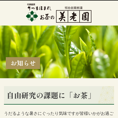
お知らせ
自由研究の課題に「お茶」
うだるような暑さにぐったり気味ですが皆様いかがお過ご