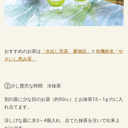
おすすめのお茶は
「水出し煎茶 夏物語」
と
有機粉末「や
さいし恵み茶」
②少し贅沢な時間 冷抹茶
別の器に少な目のお湯（約50㏄）とお抹茶1.5～1ｇのに入
れ点てます。
涼しげな器に氷3～4個入れ、点てた抹茶を注いで出来上