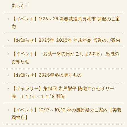
ました！
【イベント】1/23～25 新春茶道具黄札市 開催のご案
内
【お知らせ】2025年-2026年 年末年始 営業のご案内
【イベント】「お茶一杯の日かごしま2025」 出展の
お知らせ
【お知らせ】2025年冬の贈りもの
【ギャラリー】第14回 岩戸耀平 陶磁アクセサリー
展 １１/４～１１/９開催
【イベント】10/17～10/19 秋の感謝祭のご案内【美老
園本店】