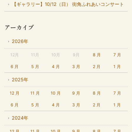
【ギャラリー】10/12（日） 街角ふれあいコンサート
アーカイブ
2026年
12月
11月
10月
9月
8 月
7 月
6 月
5 月
4 月
3 月
2 月
1 月
2025年
12 月
11 月
10 月
9 月
8 月
7 月
6 月
5 月
4 月
3 月
2 月
1 月
2024年
12 月
11 月
10 月
9 月
8 月
7 月