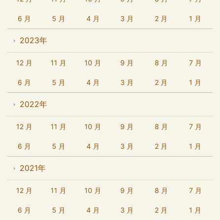
6 月
5 月
4 月
3 月
2 月
1 月
2023年
12 月
11 月
10 月
9 月
8 月
7 月
6 月
5 月
4 月
3 月
2 月
1 月
2022年
12 月
11 月
10 月
9 月
8 月
7 月
6 月
5 月
4 月
3 月
2 月
1 月
2021年
12 月
11 月
10 月
9 月
8 月
7 月
6 月
5 月
4 月
3 月
2 月
1 月