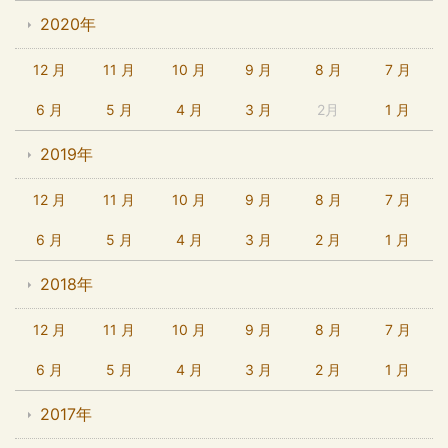
2020年
12 月
11 月
10 月
9 月
8 月
7 月
6 月
5 月
4 月
3 月
2月
1 月
2019年
12 月
11 月
10 月
9 月
8 月
7 月
6 月
5 月
4 月
3 月
2 月
1 月
2018年
12 月
11 月
10 月
9 月
8 月
7 月
6 月
5 月
4 月
3 月
2 月
1 月
2017年