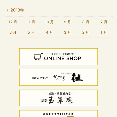
2013年
12 月
11 月
10 月
9 月
8 月
7 月
6 月
5 月
4 月
3 月
2 月
1 月