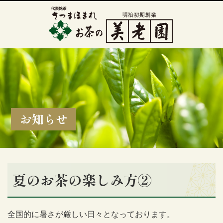
お知らせ
夏のお茶の楽しみ方②
全国的に暑さが厳しい日々となっております。