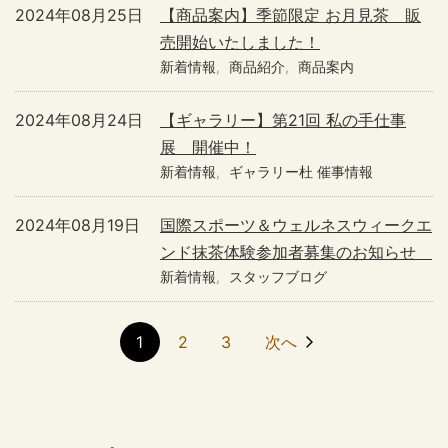
2024年08月25日
【商品案内】季節限定 お月見茶 販
売開始いたしました！
新着情報
商品紹介
商品案内
2024年08月24日
【ギャラリー】第21回 私の手仕事
展 開催中！
新着情報
ギャラリー杜 催事情報
2024年08月19日
国際スポーツ＆ウェルネスウィークエ
ンド抹茶体験参加者募集のお知らせ
新着情報
スタッフブログ
1
2
3
次へ