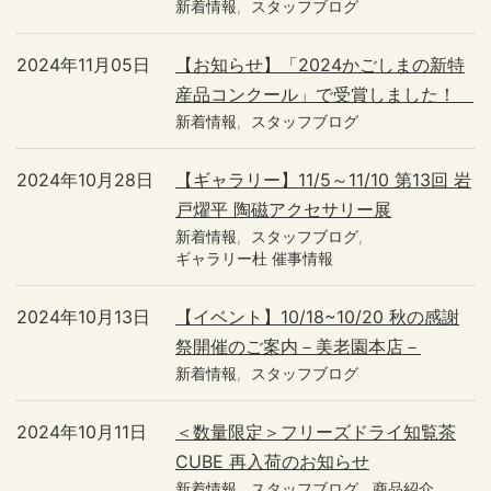
新着情報
スタッフブログ
2024年11月05日
【お知らせ】「2024かごしまの新特
産品コンクール」で受賞しました！
新着情報
スタッフブログ
2024年10月28日
【ギャラリー】11/5～11/10 第13回 岩
戸燿平 陶磁アクセサリー展
新着情報
スタッフブログ
ギャラリー杜 催事情報
2024年10月13日
【イベント】10/18~10/20 秋の感謝
祭開催のご案内－美老園本店－
新着情報
スタッフブログ
2024年10月11日
＜数量限定＞フリーズドライ知覧茶
CUBE 再入荷のお知らせ
新着情報
スタッフブログ
商品紹介