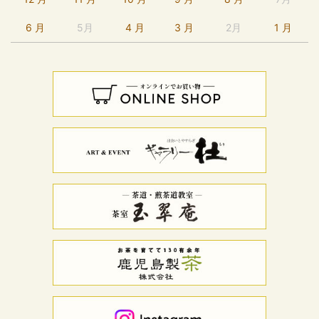
6 月
5月
4 月
3 月
2月
1 月