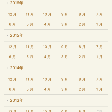
2016年
12 月
11 月
10 月
9 月
8 月
7 月
6 月
5 月
4 月
3 月
2 月
1 月
2015年
12 月
11 月
10 月
9 月
8 月
7 月
6 月
5 月
4 月
3 月
2 月
1 月
2014年
12 月
11 月
10 月
9 月
8 月
7 月
6 月
5 月
4 月
3 月
2 月
1 月
2013年
12 月
11 月
10 月
9 月
8 月
7月