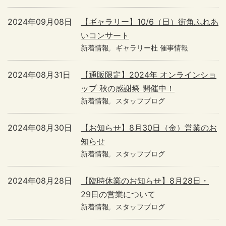
2024年09月08日
【ギャラリー】10/6（日）街角ふれあ
いコンサート
新着情報
ギャラリー杜 催事情報
2024年08月31日
【通販限定】2024年 オンラインショ
ップ 秋の感謝祭 開催中！
新着情報
スタッフブログ
2024年08月30日
【お知らせ】8月30日（金）営業のお
知らせ
新着情報
スタッフブログ
2024年08月28日
【臨時休業のお知らせ】8月28日・
29日の営業について
新着情報
スタッフブログ