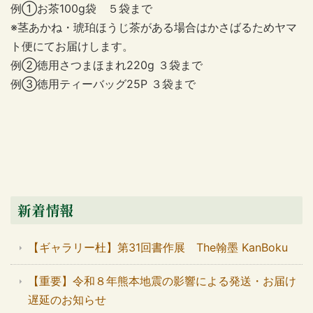
例①お茶
100g
袋 ５袋まで
※茎あかね・琥珀ほうじ茶がある場合はかさばるためヤマ
ト便にてお届けします。
例②徳用さつまほまれ
220g
３袋まで
例③徳用ティーバッグ
25P
３袋まで
新着情報
【ギャラリー杜】第31回書作展 The翰墨 KanBoku
【重要】令和８年熊本地震の影響による発送・お届け
遅延のお知らせ