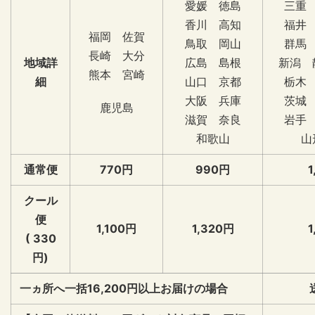
愛媛 徳島
三重
香川 高知
福井
福岡 佐賀
鳥取 岡山
群馬
長崎 大分
地域詳
広島 島根
新潟 
熊本 宮崎
細
山口 京都
栃木
大阪 兵庫
茨城
鹿児島
滋賀 奈良
岩手
和歌山
山
通常便
770円
990円
1
クール
便
1,100円
1,320円
1
( 330
円)
一ヵ所へ一括16,200円以上お届けの場合