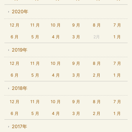
2020年
12 月
11 月
10 月
9 月
8 月
7 月
6 月
5 月
4 月
3 月
2月
1 月
2019年
12 月
11 月
10 月
9 月
8 月
7 月
6 月
5 月
4 月
3 月
2 月
1 月
2018年
12 月
11 月
10 月
9 月
8 月
7 月
6 月
5 月
4 月
3 月
2 月
1 月
2017年