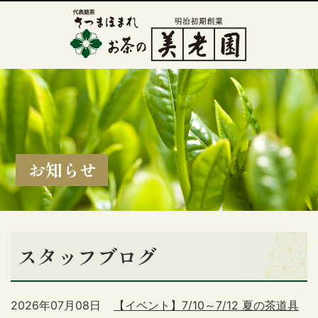
お知らせ
スタッフブログ
2026年07月08日
【イベント】7/10～7/12 夏の茶道具