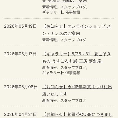
光 不易展 開催のご案内
新着情報
スタッフブログ
ギャラリー杜 催事情報
2026年05月19日
【お知らせ】オンラインショップ メ
ンテナンスのご案内
新着情報
スタッフブログ
2026年05月17日
【ギャラリー】5/26～31 夏こそき
もの うすごろも展-工房 夢創庵-
新着情報
スタッフブログ
ギャラリー杜 催事情報
2026年05月08日
【お知らせ】令和8年新茶まつりに出
店いたします
新着情報
スタッフブログ
2026年04月21日
【お知らせ】知覧茶CUBEにつきまし