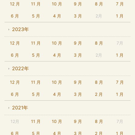
12 月
11 月
10 月
9 月
8 月
7 月
6 月
5 月
4 月
3 月
2月
1 月
2023年
12 月
11 月
10 月
9 月
8 月
7月
6 月
5 月
4 月
3 月
2月
1 月
2022年
12 月
11 月
10 月
9 月
8 月
7 月
6 月
5 月
4 月
3 月
2 月
1 月
2021年
12月
11 月
10 月
9 月
8 月
7月
6 月
5 月
4 月
3 月
2 月
1 月