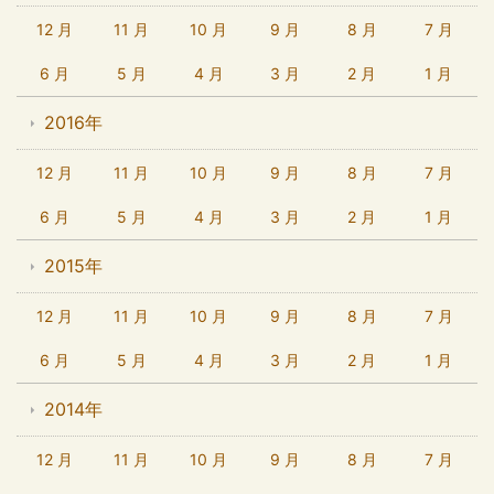
12 月
11 月
10 月
9 月
8 月
7 月
6 月
5 月
4 月
3 月
2 月
1 月
2016年
12 月
11 月
10 月
9 月
8 月
7 月
6 月
5 月
4 月
3 月
2 月
1 月
2015年
12 月
11 月
10 月
9 月
8 月
7 月
6 月
5 月
4 月
3 月
2 月
1 月
2014年
12 月
11 月
10 月
9 月
8 月
7 月