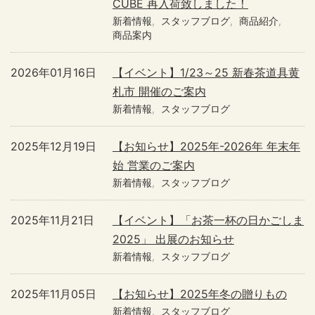
CUBE 再入荷致しました！
新着情報
スタッフブログ
商品紹介
商品案内
2026年01月16日
【イベント】1/23～25 新春茶道具黄
札市 開催のご案内
新着情報
スタッフブログ
2025年12月19日
【お知らせ】2025年-2026年 年末年
始 営業のご案内
新着情報
スタッフブログ
2025年11月21日
【イベント】「お茶一杯の日かごしま
2025」 出展のお知らせ
新着情報
スタッフブログ
2025年11月05日
【お知らせ】2025年冬の贈りもの
新着情報
スタッフブログ