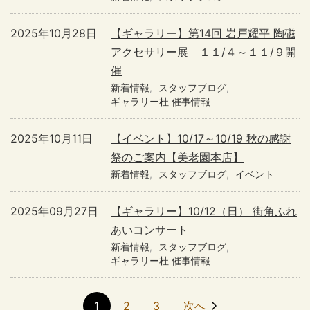
2025年10月28日
【ギャラリー】第14回 岩戸耀平 陶磁
アクセサリー展 １１/４～１１/９開
催
新着情報
スタッフブログ
ギャラリー杜 催事情報
2025年10月11日
【イベント】10/17～10/19 秋の感謝
祭のご案内【美老園本店】
新着情報
スタッフブログ
イベント
2025年09月27日
【ギャラリー】10/12（日） 街角ふれ
あいコンサート
新着情報
スタッフブログ
ギャラリー杜 催事情報
1
2
3
次へ