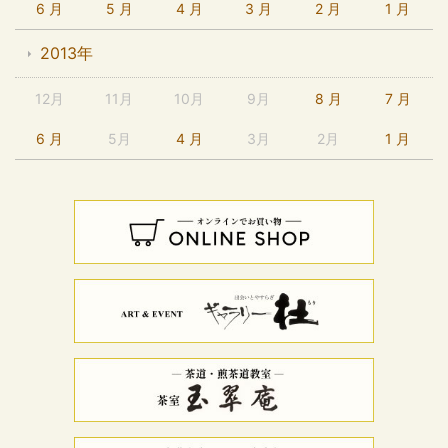
6 月
5 月
4 月
3 月
2 月
1 月
2013年
12月
11月
10月
9月
8 月
7 月
6 月
5月
4 月
3月
2月
1 月