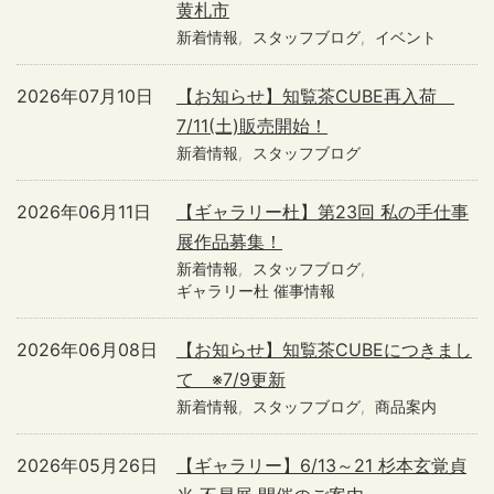
黄札市
新着情報
スタッフブログ
イベント
2026年07月10日
【お知らせ】知覧茶CUBE再入荷
7/11(土)販売開始！
新着情報
スタッフブログ
2026年06月11日
【ギャラリー杜】第23回 私の手仕事
展作品募集！
新着情報
スタッフブログ
ギャラリー杜 催事情報
2026年06月08日
【お知らせ】知覧茶CUBEにつきまし
て ※7/9更新
新着情報
スタッフブログ
商品案内
2026年05月26日
【ギャラリー】6/13～21 杉本玄覚貞