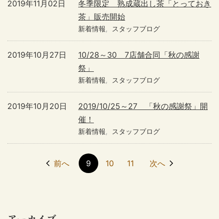
2019年11月02日
冬季限定 熟成蔵出し茶「とっておき
茶」販売開始
新着情報
スタッフブログ
2019年10月27日
10/28～30 7店舗合同「秋の感謝
祭」
新着情報
スタッフブログ
2019年10月20日
2019/10/25～27 「秋の感謝祭」開
催！
新着情報
スタッフブログ
前へ
9
10
11
次へ
アーカイブ