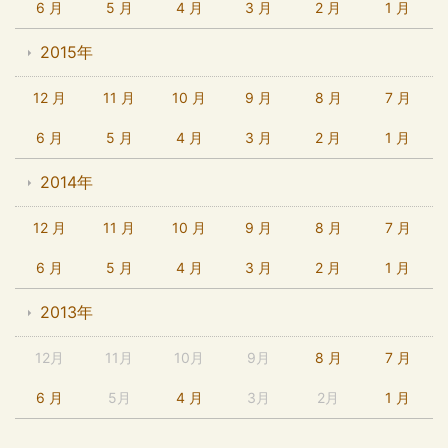
6 月
5 月
4 月
3 月
2 月
1 月
2015年
12 月
11 月
10 月
9 月
8 月
7 月
6 月
5 月
4 月
3 月
2 月
1 月
2014年
12 月
11 月
10 月
9 月
8 月
7 月
6 月
5 月
4 月
3 月
2 月
1 月
2013年
12月
11月
10月
9月
8 月
7 月
6 月
5月
4 月
3月
2月
1 月