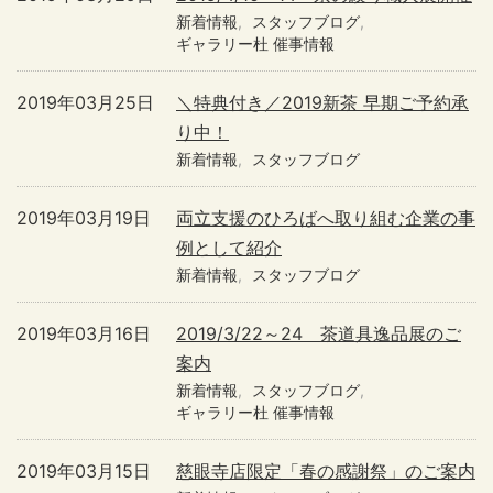
新着情報
スタッフブログ
ギャラリー杜 催事情報
2019年03月25日
＼特典付き／2019新茶 早期ご予約承
り中！
新着情報
スタッフブログ
2019年03月19日
両立支援のひろばへ取り組む企業の事
例として紹介
新着情報
スタッフブログ
2019年03月16日
2019/3/22～24 茶道具逸品展のご
案内
新着情報
スタッフブログ
ギャラリー杜 催事情報
2019年03月15日
慈眼寺店限定「春の感謝祭」のご案内