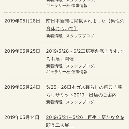
ギャラリー杜 催事情報
2019年05月28日
南日本新聞に掲載されました【男性の
育休について】
新着情報
スタッフブログ
2019年05月25日
2019/5/28～6/2工房夢創庵「うすご
ろも展」開催
新着情報
スタッフブログ
ギャラリー杜 催事情報
2019年05月24日
5/25・26日本ガス暮らしの祭典「暮
らしサミット2019」出店のご案内
新着情報
スタッフブログ
2019年05月14日
2019/5/21～5/26 再生・新たな命を
願う二人展