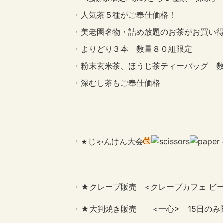
人気茶５種がご奉仕価格！
美老園名物・詰め放題のお茶がお買い
よりどり３本 数量８０組限定
粉末玄米茶、ほうじ茶ティーバッグ 
深むし茶もご奉仕価格
じゃんけん大会
★
★クレープ販売 <クレープカフェ ビ
★大判焼き販売 <一心> 15日のみ限定