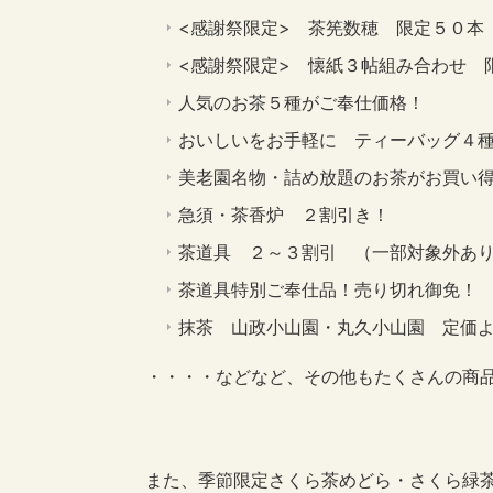
<感謝祭限定> 茶筅数穂 限定５０本
<感謝祭限定> 懐紙３帖組み合わせ 
人気のお茶５種がご奉仕価格！
おいしいをお手軽に ティーバッグ４
美老園名物・詰め放題のお茶がお買い
急須・茶香炉 ２割引き！
茶道具 ２～３割引 （一部対象外あ
茶道具特別ご奉仕品！売り切れ御免！
抹茶 山政小山園・丸久小山園 定価
・・・・などなど、その他もたくさんの商
また、季節限定さくら茶めどら・さくら緑