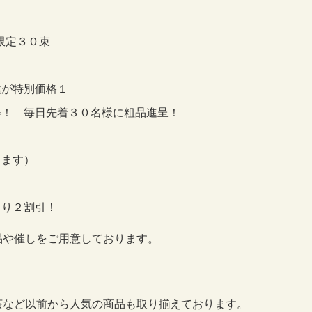
限定３０束
種が特別価格１
得！ 毎日先着３０名様に粗品進呈！
ります）
より２割引！
品や催しをご用意しております。
茶など以前から人気の商品も取り揃えております。