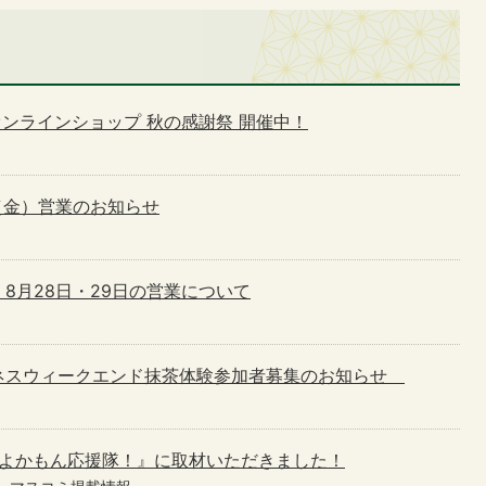
オンラインショップ 秋の感謝祭 開催中！
（金）営業のお知らせ
8月28日・29日の営業について
ネスウィークエンド抹茶体験参加者募集のお知らせ
まよかもん応援隊！』に取材いただきました！