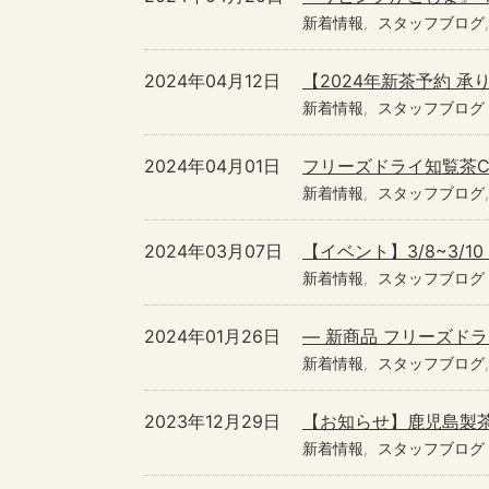
新着情報
スタッフブログ
2024年04月12日
【2024年新茶予約 承
新着情報
スタッフブログ
2024年04月01日
フリーズドライ知覧茶C
新着情報
スタッフブログ
2024年03月07日
【イベント】3/8~3/
新着情報
スタッフブログ
2024年01月26日
― 新商品 フリーズド
新着情報
スタッフブログ
2023年12月29日
【お知らせ】鹿児島製
新着情報
スタッフブログ