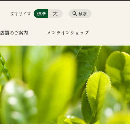
大
標準
文字サイズ
検索
店舗のご案内
オンラインショップ