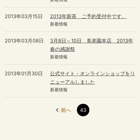
2013年03月15日
2013年新茶 ご予約受付中です。
新着情報
2013年03月08日
3月8日～10日 美老園本店 2013年
春の感謝祭
新着情報
2013年01月30日
公式サイト・オンラインショップをリ
ニューアルしました
新着情報
前へ
43