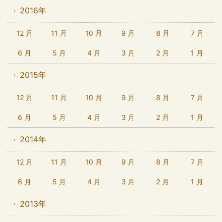
2016年
12 月
11 月
10 月
9 月
8 月
7 月
6 月
5 月
4 月
3 月
2 月
1 月
2015年
12 月
11 月
10 月
9 月
8 月
7 月
6 月
5 月
4 月
3 月
2 月
1 月
2014年
12 月
11 月
10 月
9 月
8 月
7 月
6 月
5 月
4 月
3 月
2 月
1 月
2013年