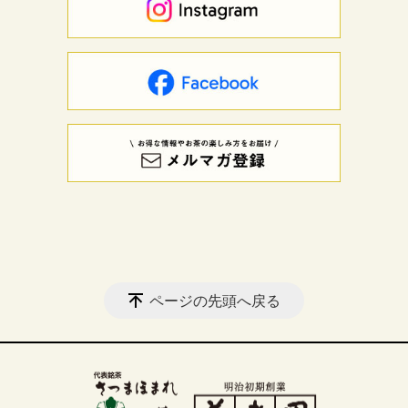
ページの先頭へ戻る