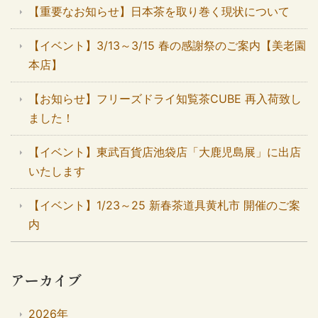
【重要なお知らせ】日本茶を取り巻く現状について
【イベント】3/13～3/15 春の感謝祭のご案内【美老園
本店】
【お知らせ】フリーズドライ知覧茶CUBE 再入荷致し
ました！
【イベント】東武百貨店池袋店「大鹿児島展」に出店
いたします
【イベント】1/23～25 新春茶道具黄札市 開催のご案
内
アーカイブ
2026年