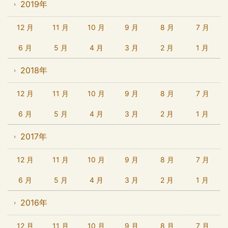
2019年
12 月
11 月
10 月
9 月
8 月
7 月
6 月
5 月
4 月
3 月
2 月
1 月
2018年
12 月
11 月
10 月
9 月
8 月
7 月
6 月
5 月
4 月
3 月
2 月
1 月
2017年
12 月
11 月
10 月
9 月
8 月
7 月
6 月
5 月
4 月
3 月
2 月
1 月
2016年
12 月
11 月
10 月
9 月
8 月
7 月