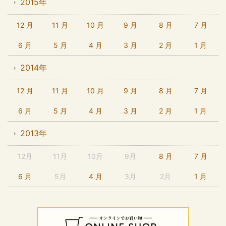
2015年
12 月
11 月
10 月
9 月
8 月
7 月
6 月
5 月
4 月
3 月
2 月
1 月
2014年
12 月
11 月
10 月
9 月
8 月
7 月
6 月
5 月
4 月
3 月
2 月
1 月
2013年
12月
11月
10月
9月
8 月
7 月
6 月
5月
4 月
3月
2月
1 月