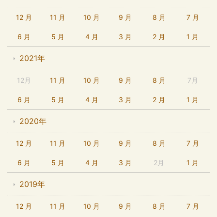
12 月
11 月
10 月
9 月
8 月
7 月
6 月
5 月
4 月
3 月
2 月
1 月
2021年
12月
11 月
10 月
9 月
8 月
7月
6 月
5 月
4 月
3 月
2 月
1 月
2020年
12 月
11 月
10 月
9 月
8 月
7 月
6 月
5 月
4 月
3 月
2月
1 月
2019年
12 月
11 月
10 月
9 月
8 月
7 月