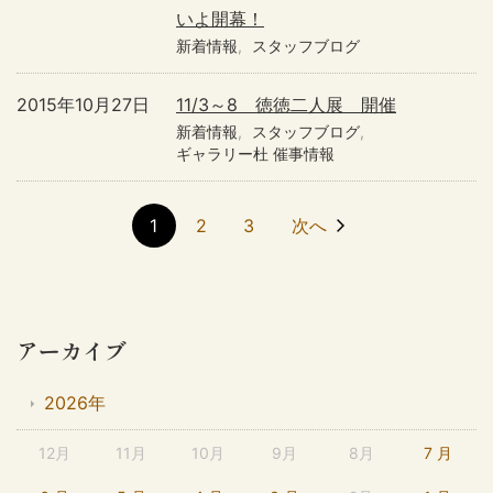
いよ開幕！
新着情報
スタッフブログ
2015年10月27日
11/3～8 徳徳二人展 開催
新着情報
スタッフブログ
ギャラリー杜 催事情報
1
2
3
次へ
アーカイブ
2026年
12月
11月
10月
9月
8月
7 月