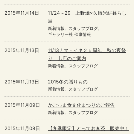
2015年11月14日
11/24～29 上野焼×久留米絣暮らし
展
新着情報
スタッフブログ
ギャラリー杜 催事情報
2015年11月13日
11/13ナマ・イキ２５周年 秋の夜祭
り 出店のご案内
新着情報
スタッフブログ
2015年11月13日
2015冬の贈りもの
新着情報
スタッフブログ
2015年11月09日
かごっま食文化まつりのご報告
新着情報
スタッフブログ
2015年11月08日
【冬季限定】とっておき茶 販売中！