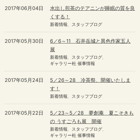
2017年06月04日
水出し煎茶のテアニンが睡眠の質を良
くする！
新着情報
スタッフブログ
2017年05月30日
6／6～11 石井岳城と異色作家五人
展
新着情報
スタッフブログ
ギャラリー杜 催事情報
2017年05月24日
5／26～28 冷茶祭、開催いたしま
す！
新着情報
スタッフブログ
2017年05月22日
5／23～5／28 夢創庵 夏こそきも
の うすごろも展 開催
新着情報
スタッフブログ
ギャラリー杜 催事情報