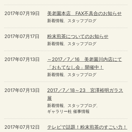
2017年07月19日
美老園本店 FAX不具合のお知らせ
新着情報
スタッフブログ
2017年07月17日
粉末煎茶についてのお知らせ
新着情報
スタッフブログ
2017年07月13日
～2017／7／16 美老園川内店にて
「おもてなし会」開催中！
新着情報
スタッフブログ
2017年07月13日
2017／7／18～23 宮澤裕明ガラス
展
新着情報
スタッフブログ
ギャラリー杜 催事情報
2017年07月12日
テレビで話題！粉末煎茶のすごい力！