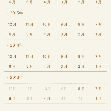
6 月
5 月
4 月
3 月
2 月
1 月
2015年
12 月
11 月
10 月
9 月
8 月
7 月
6 月
5 月
4 月
3 月
2 月
1 月
2014年
12 月
11 月
10 月
9 月
8 月
7 月
6 月
5 月
4 月
3 月
2 月
1 月
2013年
12月
11月
10月
9月
8 月
7 月
6 月
5月
4 月
3月
2月
1 月