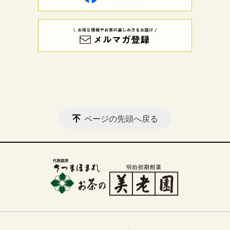
ページの先頭へ戻る